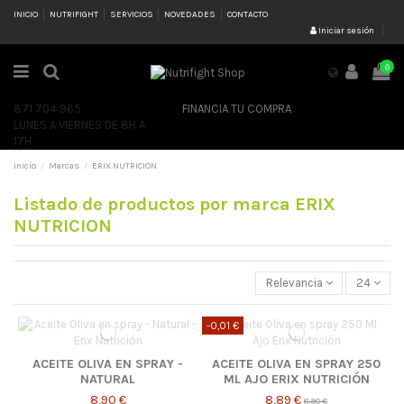
INICIO
NUTRIFIGHT
SERVICIOS
NOVEDADES
CONTACTO
Iniciar sesión
0
871 704 965
FINANCIA TU COMPRA
LUNES A VIERNES DE 8H A
17H
Inicio
Marcas
ERIX NUTRICION
Listado de productos por marca ERIX
NUTRICION
Relevancia
24
-0,01 €
ACEITE OLIVA EN SPRAY -
ACEITE OLIVA EN SPRAY 250
NATURAL
ML AJO ERIX NUTRICIÓN
8,90 €
8,89 €
8,90 €