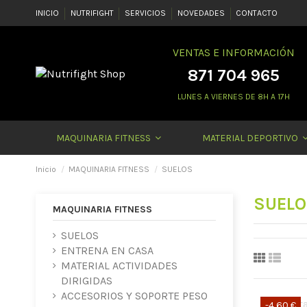
INICIO
NUTRIFIGHT
SERVICIOS
NOVEDADES
CONTACTO
VENTAS E INFORMACIÓN
871 704 965
LUNES A VIERNES DE 8H A 17H
MAQUINARIA FITNESS
MATERIAL DEPORTIVO
Inicio
MAQUINARIA FITNESS
SUELOS
SUELO
MAQUINARIA FITNESS
SUELOS
ENTRENA EN CASA
MATERIAL ACTIVIDADES
DIRIGIDAS
ACCESORIOS Y SOPORTE PESO
-4,60 €