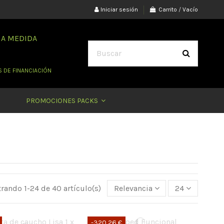
Iniciar sesión
Carrito
/
Vacío
 A MEDIDA
 DE FINANCIACIÓN
PROMOCIONES PACKS
rando 1-24 de 40 artículo(s)
Relevancia
24
-320,26 €