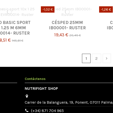
-1,02 €
-1,26 €
O BASIC SPORT
CÉSPED 25MM
C
 1.25 M 6MM
IB00001- RUSTER
IB
0014- RUSTER
19,43 €
20,45 €
8,51 €
145,81 €
1
2
Contáctenos
NUTRIFIGHT SHOP
Carrer de la Balanguera, 19, Ponent, 07011 Palma,
(+34) 871 704 965