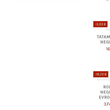
-3,55 €
TATAM
NEG
1
-19,72 €
RO
NEG
EVR0
37