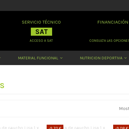
SERVICIO TÉCNICO
FINANCIACIÓN
SAT
ACCESO A SAT
CONSULTA LAS OPCIONES
MATERIAL FUNCIONAL
NUTRICION DEPORTIVA
S
Most
-9,70 €
-9,08 €