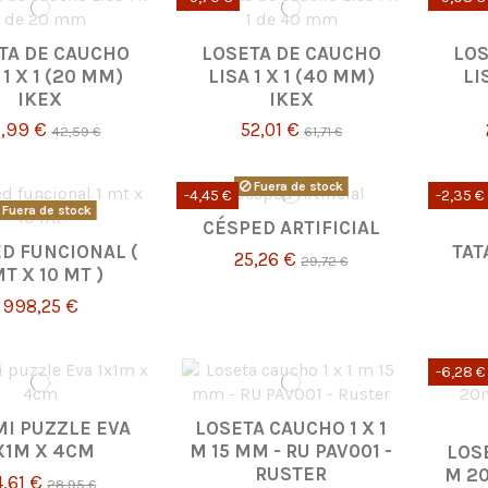
TA DE CAUCHO
LOSETA DE CAUCHO
LOS
 1 X 1 (20 MM)
LISA 1 X 1 (40 MM)
LI
IKEX
IKEX
7,99 €
52,01 €
42,59 €
61,71 €
Fuera de stock
-4,45 €
-2,35 €
Fuera de stock
CÉSPED ARTIFICIAL
D FUNCIONAL (
TAT
25,26 €
29,72 €
MT X 10 MT )
998,25 €
-6,28 €
MI PUZZLE EVA
LOSETA CAUCHO 1 X 1
X1M X 4CM
M 15 MM - RU PAV001 -
LOSE
RUSTER
M 2
4,61 €
28,95 €