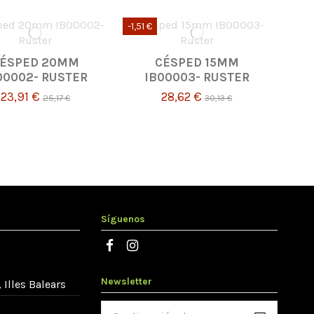
-1,51 €
ÉSPED 20MM
CÉSPED 15MM
00002- RUSTER
IB00003- RUSTER
23,91 €
28,62 €
25,17 €
30,13 €
Síguenos
Newsletter
 Illes Balears