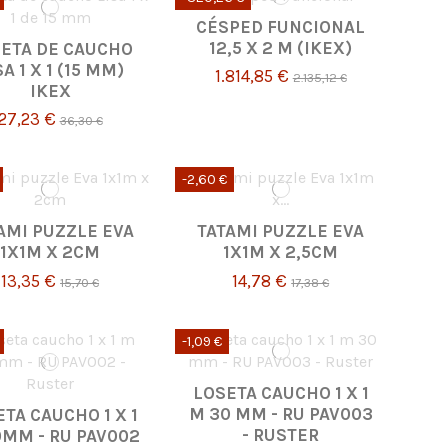
CÉSPED FUNCIONAL
12,5 X 2 M (IKEX)
ETA DE CAUCHO
SA 1 X 1 (15 MM)
1.814,85 €
2.135,12 €
IKEX
27,23 €
36,30 €
-2,60 €
AMI PUZZLE EVA
TATAMI PUZZLE EVA
1X1M X 2CM
1X1M X 2,5CM
13,35 €
14,78 €
15,70 €
17,38 €
-1,09 €
LOSETA CAUCHO 1 X 1
M 30 MM - RU PAV003
TA CAUCHO 1 X 1
- RUSTER
0MM - RU PAV002