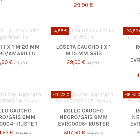
29,90 €
-4,88 €
-23,82 
I 1 X 1 M 20 MM
LOSETA CAUCHO 1 X 1
R
RO/AMARILLO
M 15 MM GRIS
EVR
6,90 €
29,00 €
20,45 €
33,88 €
4
-26,72 €
-18,45 €
LLO CAUCHO
ROLLO CAUCHO
R
RO/GRIS 6MM
NEGRO/GRIS 8MM
NE
0004- RUSTER
EVR00005- RUSTER
EVR
4,62 €
507,50 €
3
394,34 €
534,22 €